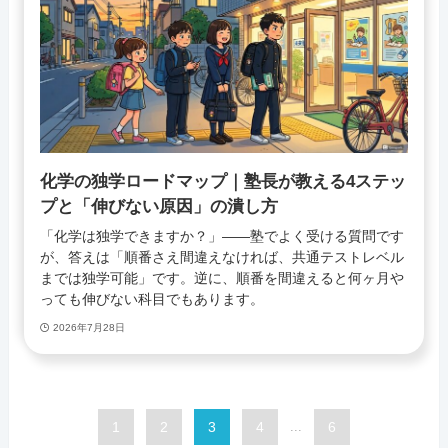
化学の独学ロードマップ｜塾長が教える4ステッ
プと「伸びない原因」の潰し方
「化学は独学できますか？」——塾でよく受ける質問です
が、答えは「順番さえ間違えなければ、共通テストレベル
までは独学可能」です。逆に、順番を間違えると何ヶ月や
っても伸びない科目でもあります。
2026年7月28日
1
2
3
4
...
6