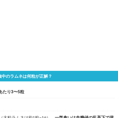
強中のラムネは何粒が正解？
あたり3〜5粒
（大粒ラムネは約1粒=1g）。
一気食いは血糖値の乱高下で逆