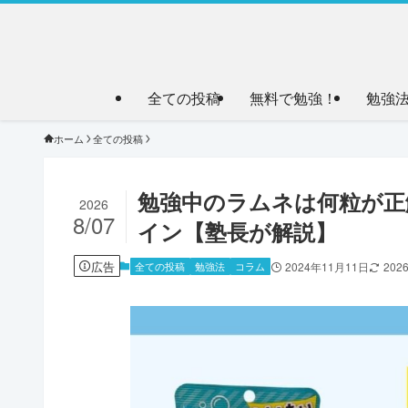
全ての投稿
無料で勉強！
勉強
ホーム
全ての投稿
勉強中のラムネは何粒が正
2026
8/07
イン【塾長が解説】
広告
全ての投稿
勉強法
コラム
2024年11月11日
202