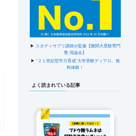
▶
スタディサプリ講師が監修【難関大受験専門
塾 現論会】
▶
“２１世紀型学力育成”大学受験ディアロ、無
料体験！
よく読まれている記事
プ