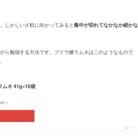
。しかしいざ机に向かってみると
集中が切れてなかなか続かな
がら勉強する方法です。ブドウ糖ラムネはこのようなもので
。
ネ 41g×10袋
市場調べ）
ポチッ