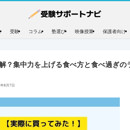
法
受験
コラム
塾選び
映像授業
保護者向け
解？集中力を上げる食べ方と食べ過ぎの
6年8月7日