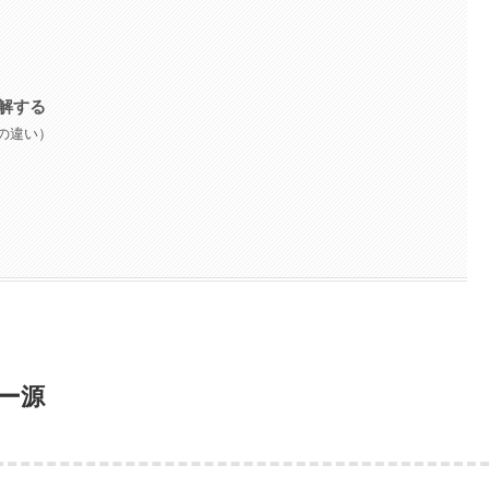
解する
の違い）
ー源